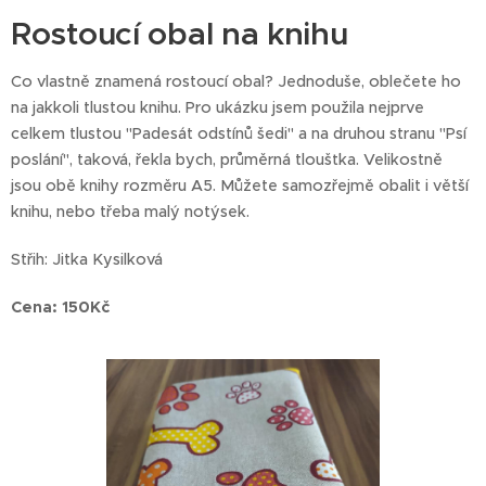
Rostoucí obal na knihu
Co vlastně znamená rostoucí obal? Jednoduše, oblečete ho
na jakkoli tlustou knihu. Pro ukázku jsem použila nejprve
celkem tlustou "Padesát odstínů šedi" a na druhou stranu "Psí
poslání", taková, řekla bych, průměrná tloušťka. Velikostně
jsou obě knihy rozměru A5. Můžete samozřejmě obalit i větší
knihu, nebo třeba malý notýsek.
Střih: Jitka Kysilková
Cena: 150Kč