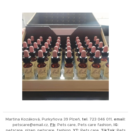
Martina Kozáková, Purkyňova 39 Plzeň,
tel
. 723 046 011,
email
:
petscare@email.cz,
Fb
: Pets care, Pets care fashion,
IG
:
petscare_plzen, petscare_fashion,
YT:
Pets care,
TikTok
: Pets