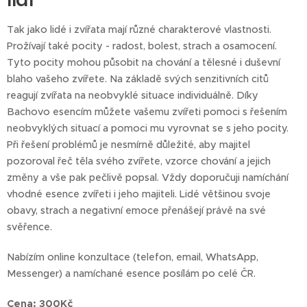
Tak jako lidé i zvířata mají různé charakterové vlastnosti.
Prožívají také pocity - radost, bolest, strach a osamocení.
Tyto pocity mohou působit na chování a tělesné i duševní
blaho vašeho zvířete. Na základě svých senzitivních citů
reagují zvířata na neobvyklé situace individuálně. Díky
Bachovo esencím můžete vašemu zvířeti pomoci s řešením
neobvyklých situací a pomoci mu vyrovnat se s jeho pocity.
Při řešení problémů je nesmírně důležité, aby majitel
pozoroval řeč těla svého zvířete, vzorce chování a jejich
změny a vše pak pečlivě popsal. Vždy doporučuji namíchání
vhodné esence zvířeti i jeho majiteli. Lidé většinou svoje
obavy, strach a negativní emoce přenášejí právě na své
svěřence.
Nabízím online konzultace (telefon, email, WhatsApp,
Messenger) a namíchané esence posílám po celé ČR.
Cena: 300Kč