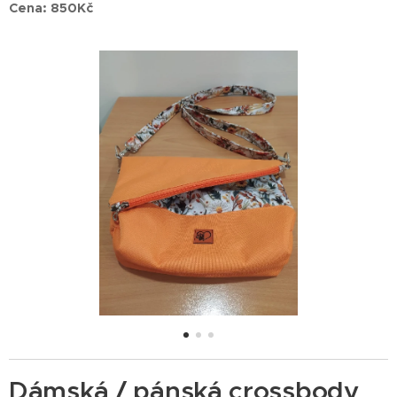
Cena: 850Kč
Dámská / pánská crossbody